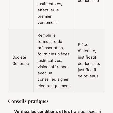
de domicile
le
justificatives,
ve
effectuer le
premier
versement
Remplir le
24
formulaire de
Pièce
po
préinscription,
d'identité,
co
fournir les pièces
Société
justificatif
5 
justificatives,
Générale
de domicile,
ou
visioconférence
justificatif
re
avec un
de revenus
mo
conseiller, signer
pa
électroniquement
Conseils pratiques
Vérifiez les conditions et les frais
associés à