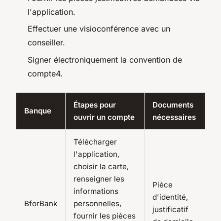
l'application.
Effectuer une visioconférence avec un
conseiller.
Signer électroniquement la convention de
compte4.
Étapes pour
Documents
Banque
Dé
ouvrir un compte
nécessaires
Télécharger
l'application,
choisir la carte,
5 
renseigner les
Pièce
po
informations
d'identité,
l'
BforBank
personnelles,
justificatif
7 
fournir les pièces