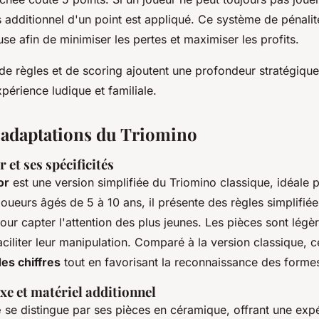
 additionnel d'un point est appliqué. Ce système de pénalité
se afin de minimiser les pertes et maximiser les profits.
 règles et de scoring ajoutent une profondeur stratégique,
périence ludique et familiale.
t adaptations du Triomino
 et ses spécificités
or
est une version simplifiée du Triomino classique, idéale p
oueurs âgés de 5 à 10 ans, il présente des règles simplifié
our capter l'attention des plus jeunes. Les pièces sont légè
aciliter leur manipulation. Comparé à la version classique, 
es chiffres
tout en favorisant la reconnaissance des forme
e et matériel additionnel
e
se distingue par ses pièces en céramique, offrant une exp