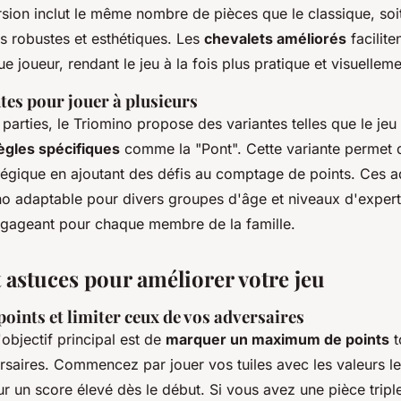
ersion inclut le même nombre de pièces que le classique, soi
s robustes et esthétiques. Les
chevalets améliorés
facilite
 joueur, rendant le jeu à la fois plus pratique et visuelleme
ntes pour jouer à plusieurs
 parties, le Triomino propose des variantes telles que le je
règles spécifiques
comme la "Pont". Cette variante permet d
tratégique en ajoutant des défis au comptage de points. Ces 
no adaptable pour divers groupes d'âge et niveaux d'expertis
ngageant pour chaque membre de la famille.
t astuces pour améliorer votre jeu
oints et limiter ceux de vos adversaires
objectif principal est de
marquer un maximum de points
t
saires. Commencez par jouer vos tuiles avec les valeurs le
sur un
score élevé dès le début
. Si vous avez une pièce triple