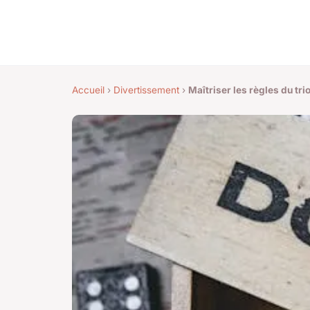
Accueil
›
Divertissement
›
Maîtriser les règles du tr