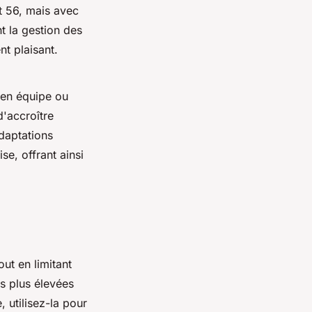
t 56, mais avec
nt la gestion des
nt plaisant.
u en équipe ou
'accroître
adaptations
e, offrant ainsi
out en limitant
s plus élevées
, utilisez-la pour