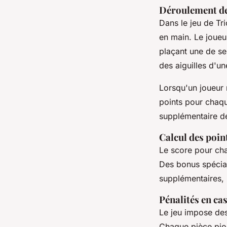
Déroulement des
Dans le jeu de T
en main. Le joueu
plaçant une de ses
des aiguilles d'u
Lorsqu'un joueur 
points pour chaque
supplémentaire de
Calcul des poin
Le score pour cha
Des bonus spéci
supplémentaires, 
Pénalités en ca
Le jeu impose des
Chaque pièce pioc