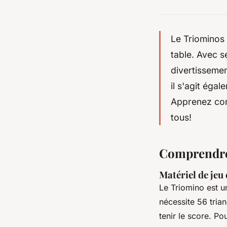
Le Triominos 
table. Avec s
divertissemen
il s'agit éga
Apprenez com
tous!
Comprendre 
Matériel de jeu 
Le Triomino est un
nécessite 56 tria
tenir le score. P