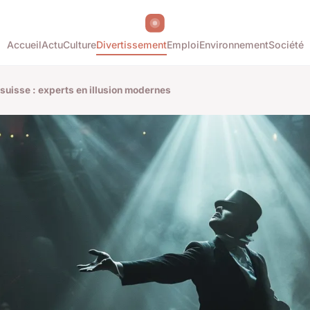
Accueil
Actu
Culture
Divertissement
Emploi
Environnement
Société
uisse : experts en illusion modernes