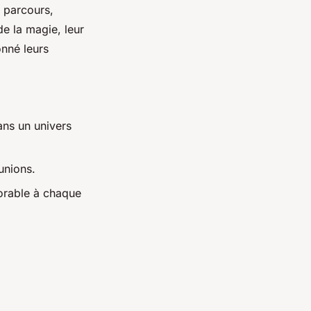
r parcours,
e la magie, leur
onné leurs
ans un univers
éunions.
orable à chaque