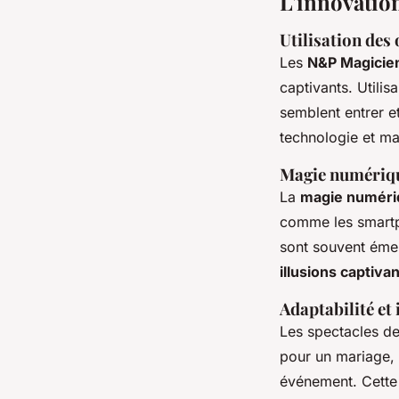
L'innovatio
Utilisation des
Les
N&P Magicie
captivants. Utilis
semblent entrer e
technologie et ma
Magie numérique
La
magie numéri
comme les smartph
sont souvent émer
illusions captiva
Adaptabilité et
Les spectacles d
pour un mariage, 
événement. Cette f