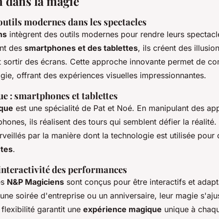
n dans la magie
 outils modernes dans les spectacles
ns
intègrent des outils modernes pour rendre leurs spectacl
ant des
smartphones et des tablettes
, ils créent des illusio
t sortir des écrans. Cette approche innovante permet de c
gie, offrant des expériences visuelles impressionnantes.
 : smartphones et tablettes
que
est une spécialité de Pat et Noé. En manipulant des app
ones, ils réalisent des tours qui semblent défier la réalité.
veillés par la manière dont la technologie est utilisée pour 
ntes
.
 interactivité des performances
es
N&P Magiciens
sont conçus pour être interactifs et adapt
une soirée d'entreprise ou un anniversaire, leur magie s'aj
lexibilité garantit une
expérience magique
unique à chaqu