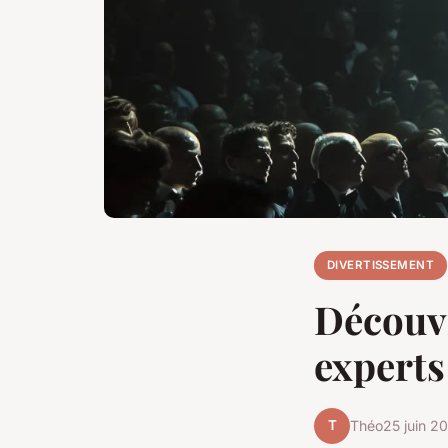
DIVERTISSEMENT
Découvr
experts
T
Théo
25 juin 2