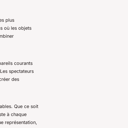
es plus
ns où les objets
ombiner
areils courants
 Les spectateurs
créer des
ables. Que ce soit
uste à chaque
e représentation,