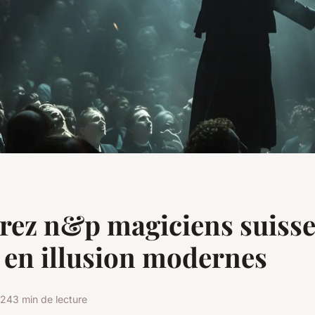
ez n&p magiciens suisse
 en illusion modernes
024
3 min de lecture