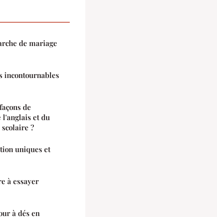
 arche de mariage
ns incontournables
 façons de
l'anglais et du
scolaire ?
tion uniques et
re à essayer
our à dés en