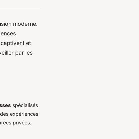
lusion moderne.
riences
 captivent et
iller par les
sses
spécialisés
r des expériences
irées privées.