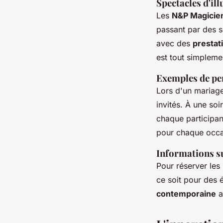
Spectacles d'il
Les
N&P Magicie
passant par des so
avec des
prestat
est tout simpleme
Exemples de pe
Lors d'un mariage 
invités. À une so
chaque participant
pour chaque occa
Informations su
Pour réserver les
ce soit pour des 
contemporaine
a