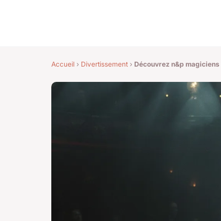
Accueil
›
Divertissement
›
Découvrez n&p magiciens s